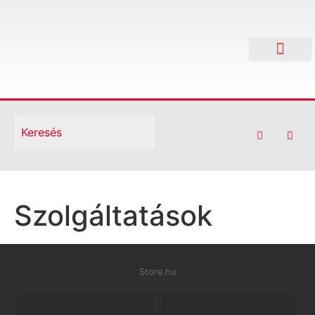
Search
for:
Szolgáltatások
Store.hu